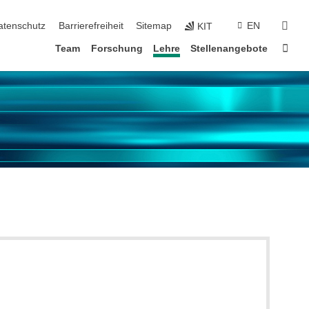
suc
atenschutz
Barrierefreiheit
Sitemap
EN
KIT
Star
Team
Forschung
Lehre
Stellenangebote