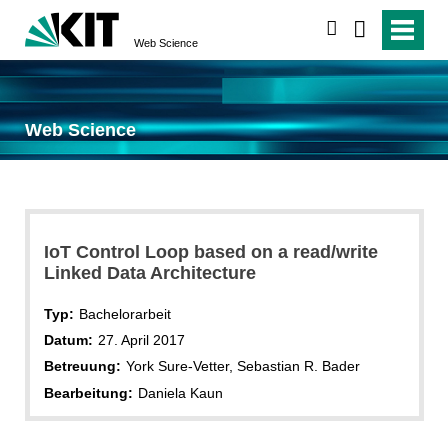
suchen
Web Science
Web Science
IoT Control Loop based on a read/write
Linked Data Architecture
Typ:
Bachelorarbeit
Datum:
27. April 2017
Betreuung:
York Sure-Vetter, Sebastian R. Bader
Bearbeitung:
Daniela Kaun